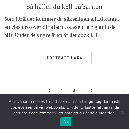
Så håller du koll på barnen
Som förälder kommer du säkerligen alltid känna
en viss oro över dina barn, oavsett hur gamla det
blir. Under de yngre åren är det dock […]
FORTSÄTT LÄSA
1
2
3
4
…
7
←
→
Vi använder cookies för att säkerställa att vi ger dig den bästa
upplevelsen på vår webbplats. Om du fortsätter att använda
den här sidan kommer vi att anta att du är nöjd med den.
COPYRIGHT © 2026 SPACEBABIES
Ok