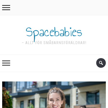
Spacebabies
– ALLT FÖR SMÅBARNSFÖRÄLDRAR!