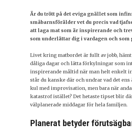
Är du trött på det eviga gnället som infin
småbarnsförälder vet du precis vad tjafs
att laga mat som är inspirerande och tre
som underlättar dig i vardagen och som gö
Livet kring matbordet är fullt av jobb, häm
dåliga dagar och lätta förkylningar som inte 
inspirerande måltid när man helt enkelt i
står du kanske där och undrar vad det ens ä
kul med improvisation, men bara när andan 
katastrof istället? Det hetaste tipset blir 
välplanerade middagar för hela familjen.
Planerat betyder förutsägba