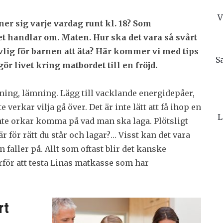
V
ner sig varje vardag runt kl. 18? Som
et handlar om. Maten. Hur ska det vara så svårt
vlig för barnen att äta? Här kommer vi med tips
S
r livet kring matbordet till en fröjd.
tning, lämning. Lägg till vacklande energidepåer,
verkar vilja gå över. Det är inte lätt att få ihop en
L
nte orkar komma på vad man ska laga. Plötsligt
r för rätt du står och lagar?… Visst kan det vara
faller på. Allt som oftast blir det kanske
därför att testa Linas matkasse som har
rt