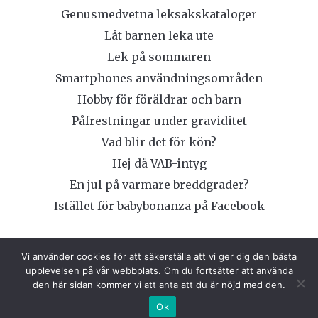
Genusmedvetna leksakskataloger
Låt barnen leka ute
Lek på sommaren
Smartphones användningsområden
Hobby för föräldrar och barn
Påfrestningar under graviditet
Vad blir det för kön?
Hej då VAB-intyg
En jul på varmare breddgrader?
Istället för babybonanza på Facebook
Vi använder cookies för att säkerställa att vi ger dig den bästa
upplevelsen på vår webbplats. Om du fortsätter att använda
den här sidan kommer vi att anta att du är nöjd med den.
COPYRIGHT © 2026 SPACEBABIES
Ok